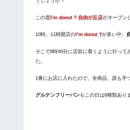
でしょうか？
この度
I’m donut ? 自由が丘店
がオープン
10時、11時開店の
I’m donut ?
が多い中、
そこで8時40分に店前に着くように行って
た。
1番にお店に入れたので、全商品、誰も手
グルテンフリーパン
もこの日は6種類あり