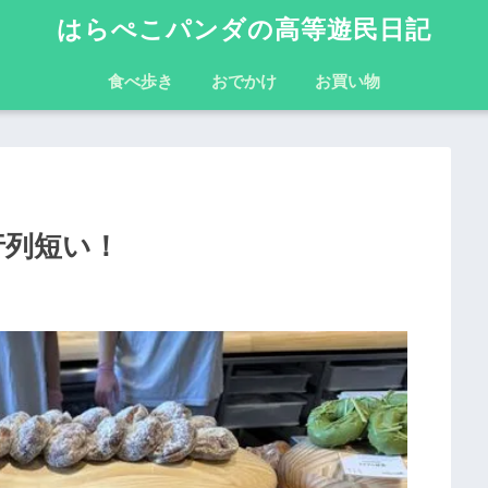
はらぺこパンダの高等遊民日記
食べ歩き
おでかけ
お買い物
は行列短い！