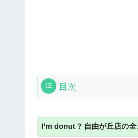
目次
I’m donut ? 自由が丘店