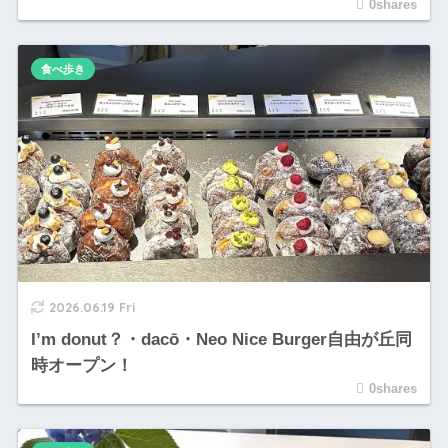
0shares
食べ歩き
2026.06.19 Fri
I’m donut？・dacō・Neo Nice Burger自由が丘同
時オープン！
0shares