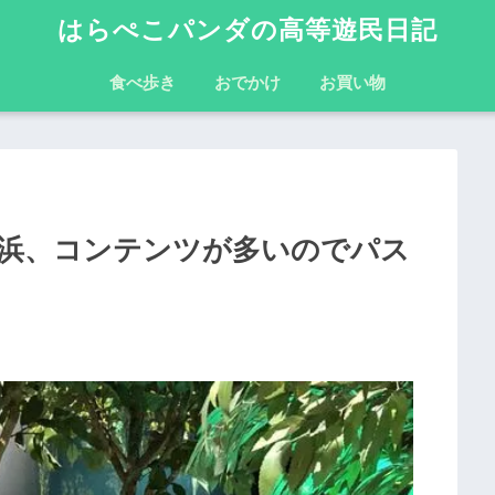
はらぺこパンダの高等遊民日記
食べ歩き
おでかけ
お買い物
浜、コンテンツが多いのでパス