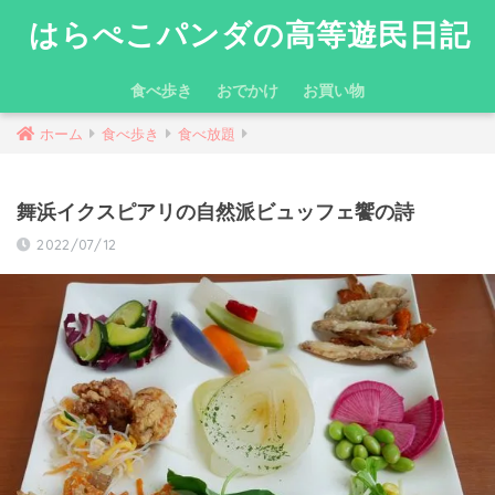
はらぺこパンダの高等遊民日記
食べ歩き
おでかけ
お買い物
ホーム
食べ歩き
食べ放題
舞浜イクスピアリの自然派ビュッフェ饗の詩
2022/07/12