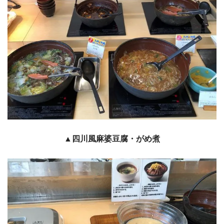
▲四川風麻婆豆腐・がめ煮