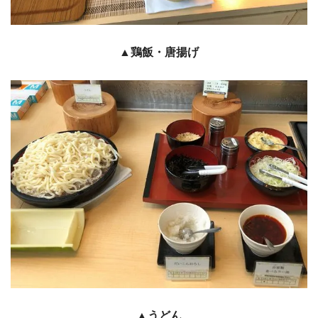
▲鶏飯・唐揚げ
▲
うどん