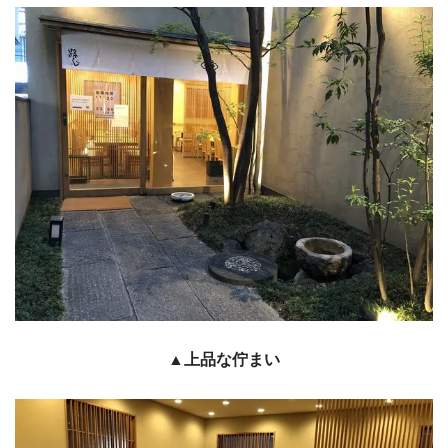
▲上品な佇まい