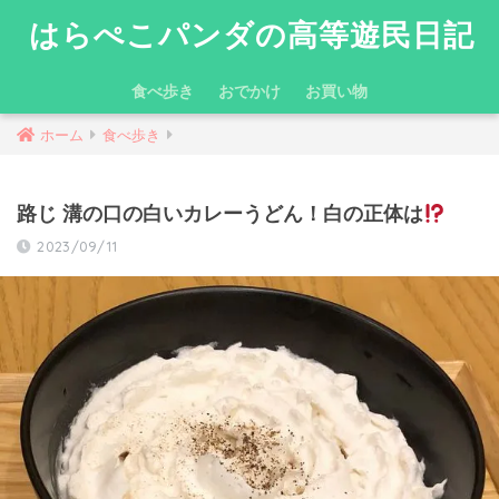
はらぺこパンダの高等遊民日記
食べ歩き
おでかけ
お買い物
ホーム
食べ歩き
路じ 溝の口の白いカレーうどん！白の正体は
2023/09/11