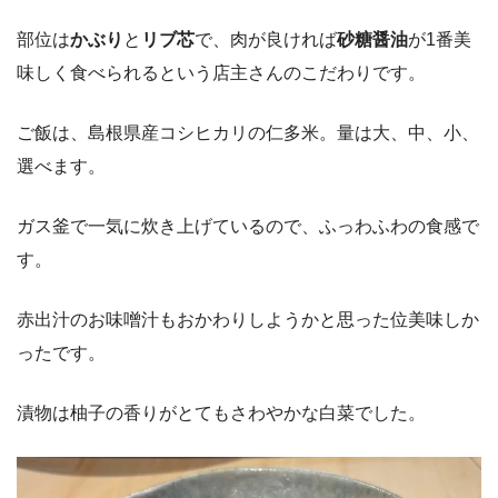
部位は
かぶり
と
リブ芯
で、肉が良ければ
砂糖醤油
が1番美
味しく食べられるという店主さんのこだわりです。
ご飯は、島根県産コシヒカリの仁多米。量は大、中、小、
選べます。
ガス釜で一気に炊き上げているので、ふっわふわの食感で
す。
赤出汁のお味噌汁もおかわりしようかと思った位美味しか
ったです。
漬物は柚子の香りがとてもさわやかな白菜でした。