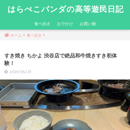
はらぺこパンダの高等遊民日記
食べ歩き
おでかけ
お買い物
ホーム
食べ歩き
すき焼き ちかよ 渋谷店で絶品和牛焼きすき初体
験！
2024/05/23