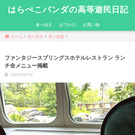
はらぺこパンダの高等遊民日記
食べ歩き
おでかけ
お買い物
ホーム
食べ歩き
食べ放題
ファンタジースプリングスホテルレストラン ラン
チ全メニュー掲載
2026/05/30