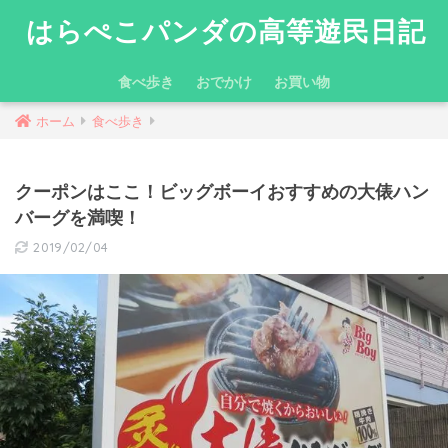
はらぺこパンダの高等遊民日記
食べ歩き
おでかけ
お買い物
ホーム
食べ歩き
クーポンはここ！ビッグボーイおすすめの大俵ハン
バーグを満喫！
2019/02/04