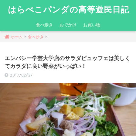
はらぺこパンダの高等遊民日記
食べ歩き
おでかけ
お買い物
ホーム
食べ歩き
エンバシー学芸大学店のサラダビュッフェは美しく
てカラダに良い野菜がいっぱい！
2019/02/27