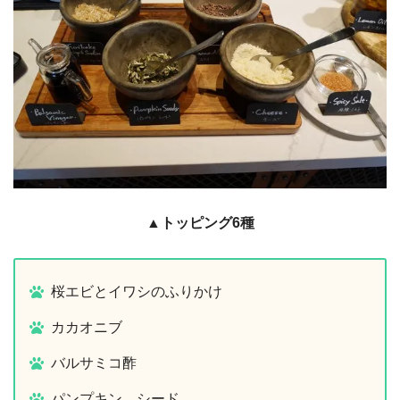
▲トッピング6種
桜エビとイワシのふりかけ
カカオニブ
バルサミコ酢
パンプキン シード