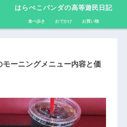
はらぺこパンダの高等遊民日記
食べ歩き
おでかけ
お買い物
舗のモーニングメニュー内容と価