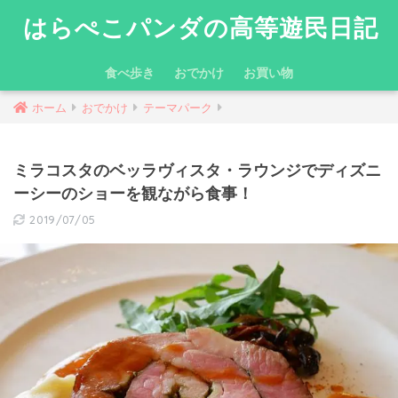
はらぺこパンダの高等遊民日記
食べ歩き
おでかけ
お買い物
ホーム
おでかけ
テーマパーク
ミラコスタのベッラヴィスタ・ラウンジでディズニ
ーシーのショーを観ながら食事！
2019/07/05